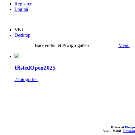
Registrer
Log på
Vis i
Desktop
Bare endnu et Piwigo-galleri
Menu
ØlstedOpen2025
2 fotografier
Drives af
Piwigo
Vis i :
Mobil
|
Desktop